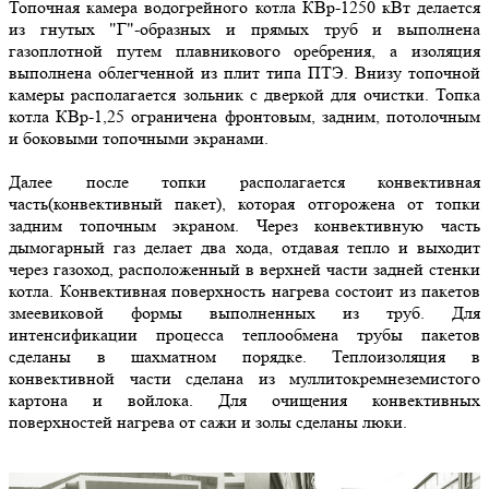
Топочная камера водогрейного котла КВр-1250 кВт делается
из гнутых "Г"-образных и прямых труб и выполнена
газоплотной путем плавникового оребрения, а изоляция
выполнена облегченной из плит типа ПТЭ. Внизу топочной
камеры располагается зольник с дверкой для очистки. Топка
котла КВр-1,25 ограничена фронтовым, задним, потолочным
и боковыми топочными экранами.
Далее после топки располагается конвективная
часть(конвективный пакет), которая отгорожена от топки
задним топочным экраном. Через конвективную часть
дымогарный газ делает два хода, отдавая тепло и выходит
через газоход, расположенный в верхней части задней стенки
котла. Конвективная поверхность нагрева состоит из пакетов
змеевиковой формы выполненных из труб. Для
интенсификации процесса теплообмена трубы пакетов
сделаны в шахматном порядке. Теплоизоляция в
конвективной части сделана из муллитокремнеземистого
картона и войлока. Для очищения конвективных
поверхностей нагрева от сажи и золы сделаны люки.