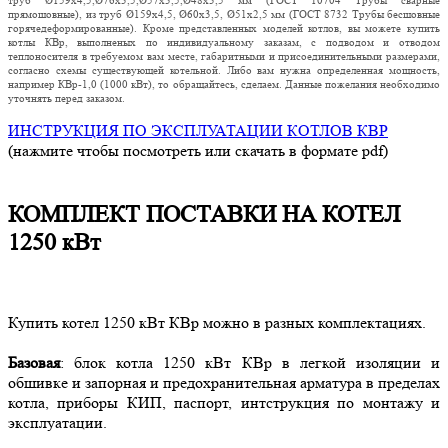
труб Ø159х4,5,Ø76х3,5,Ø57х3,5,Ø48х3,5 мм (ГОСТ 10704 Трубы сварные
прямошовные), из труб Ø159х4,5, Ø60х3,5, Ø51х2,5 мм (ГОСТ 8732 Трубы бесшовные
горячедеформированные). Кроме представленных моделей котлов, вы можете купить
котлы КВр, выполненых по индивидуальному заказам, с подводом и отводом
теплоносителя в требуемом вам месте, габаритными и присоединительными размерами,
согласно схемы существующей котельной. Либо вам нужна определенная мощность,
например КВр-1,0 (1000 кВт), то обращайтесь, сделаем. Данные пожелания необходимо
уточнять перед заказом.
ИНСТРУКЦИЯ ПО ЭКСПЛУАТАЦИИ КОТЛОВ КВР
(нажмите чтобы посмотреть или скачать в формате pdf)
КОМПЛЕКТ ПОСТАВКИ НА КОТЕЛ
1250 кВт
Купить котел 1250 кВт КВр можно в разных комплектациях.
Базовая
: блок котла 1250 кВт КВр в легкой изоляции и
обшивке и запорная и предохранительная арматура в пределах
котла, приборы КИП, паспорт, интструкция по монтажу и
эксплуатации.