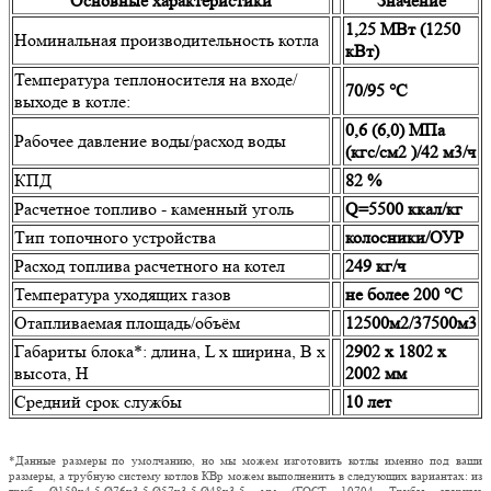
Основные характеристики
Значение
1,25 МВт (1250
Номинальная производительность котла
кВт)
Температура теплоносителя на входе/
70/95 °С
выходе в котле:
0,6 (6,0) МПа
Рабочее давление воды/расход воды
(кгс/см2 )/42 м3/ч
КПД
82 %
Расчетное топливо - каменный уголь
Q=5500 ккал/кг
Тип топочного устройства
колосники/ОУР
Расход топлива расчетного на котел
249 кг/ч
Температура уходящих газов
не более 200 °С
Отапливаемая площадь/объём
12500м2/37500м3
Габариты блока*: длина, L х ширина, B х
2902 х 1802 х
высота, H
2002 мм
Средний срок службы
10 лет
*Данные размеры по умолчанию, но мы можем изготовить котлы именно под ваши
размеры, а трубную систему котлов КВр можем выполненить в следующих вариантах: из