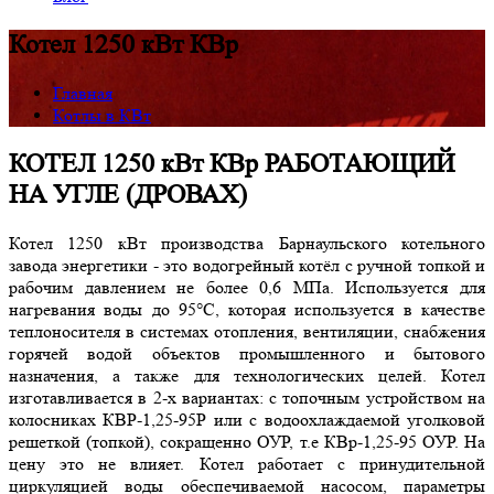
Котел 1250 кВт КВр
Главная
Котлы в КВт
КОТЕЛ 1250 кВт КВр РАБОТАЮЩИЙ
НА УГЛЕ (ДРОВАХ)
Котел 1250 кВт производства Барнаульского котельного
завода энергетики - это водогрейный котёл с ручной топкой и
рабочим давлением не более 0,6 МПа. Используется для
нагревания воды до 95°С, которая используется в качестве
теплоносителя в системах отопления, вентиляции, снабжения
горячей водой объектов промышленного и бытового
назначения, а также для технологических целей. Котел
изготавливается в 2-х вариантах: с топочным устройством на
колосниках КВР-1,25-95Р или с водоохлаждаемой уголковой
решеткой (топкой), сокращенно ОУР, т.е КВр-1,25-95 ОУР. На
цену это не влияет. Котел работает с принудительной
циркуляцией воды обеспечиваемой насосом, параметры