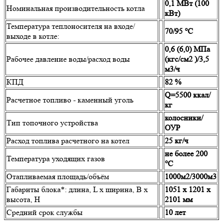
0,1 МВт (100
Номинальная производительность котла
кВт)
Температура теплоносителя на входе/
70/95 °С
выходе в котле:
0,6 (6,0) МПа
Рабочее давление воды/расход воды
(кгс/см2 )/3,5
м3/ч
КПД
82 %
Q=5500 ккал/
Расчетное топливо - каменный уголь
кг
колосники/
Тип топочного устройства
ОУР
Расход топлива расчетного на котел
25 кг/ч
не более 200
Температура уходящих газов
°С
Отапливаемая площадь/объём
1000м2/3000м3
Габариты блока*: длина, L х ширина, B х
1051 х 1201 х
высота, H
2101 мм
Средний срок службы
10 лет