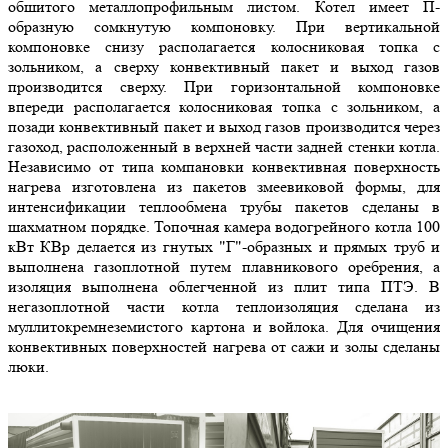
обшитого металлопрофильным листом. Котел имеет П-
образную сомкнутую компоновку. При вертикальной
компоновке снизу располагается колосниковая топка с
зольником, а сверху конвективный пакет и выход газов
производится сверху. При горизонтальной компоновке
впереди располагается колосниковая топка с зольником, а
позади конвективный пакет и выход газов производится через
газоход, расположенный в верхней части задней стенки котла.
Независимо от типа компановки конвективная поверхность
нагрева изготовлена из пакетов змеевиковой формы, для
интенсификации теплообмена трубы пакетов сделаны в
шахматном порядке. Топочная камера водогрейного котла 100
кВт КВр делается из гнутых "Г"-образных и прямых труб и
выполнена газоплотной путем плавникового оребрения, а
изоляция выполнена облегченной из плит типа ПТЭ. В
негазоплотной части котла теплоизоляция сделана из
муллитокремнеземистого картона и войлока. Для очищения
конвективных поверхностей нагрева от сажи и золы сделаны
люки.