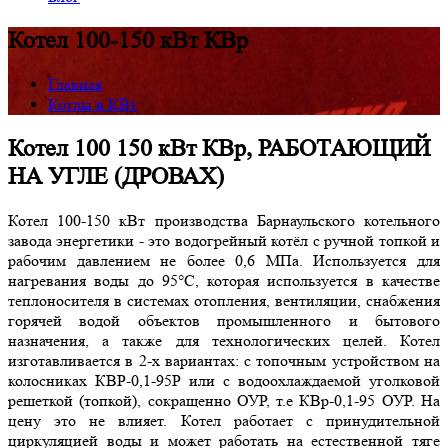
Котел 100-150 кВт КВр
Главная
Котлы в КВт
Котел 100 150 кВт КВр, РАБОТАЮЩИЙ
НА УГЛЕ (ДРОВАХ)
Котел 100-150 кВт производства Барнаульского котельного
завода энергетики - это водогрейный котёл с ручной топкой и
рабочим давлением не более 0,6 МПа. Используется для
нагревания воды до 95°С, которая используется в качестве
теплоносителя в системах отопления, вентиляции, снабжения
горячей водой объектов промышленного и бытового
назначения, а также для технологических целей. Котел
изготавливается в 2-х вариантах: с топочным устройством на
колосниках КВР-0,1-95Р или с водоохлаждаемой уголковой
решеткой (топкой), сокращенно ОУР, т.е КВр-0,1-95 ОУР. На
цену это не влияет. Котел работает с принудительной
циркуляцией воды и может работать на естественной тяге