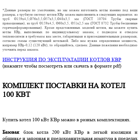
*Данные размеры по умолчанию, но мы можем изготовить котлы именно под ваши
размеры, а трубную систему котлов КВр можем выполненить в следующих вариантах: из
труб Ø159х4,5,Ø76х3,5,Ø57х3,5,Ø48х3,5 мм (ГОСТ 10704 Трубы сварные
прямошовные), из труб Ø159х4,5, Ø60х3,5, Ø51х2,5 мм (ГОСТ 8732 Трубы бесшовные
горячедеформированные). Кроме представленных моделей котлов, вы можете купить
котлы КВр, выполненых по индивидуальному заказам, с подводом и отводом
теплоносителя в требуемом вам месте, габаритными и присоединительными размерами,
согласно схемы существующей котельной. Либо вам нужна определенная мощность,
например КВр-0,12 (120 кВт), то обращайтесь, сделаем. Данные пожелания необходимо
уточнять перед заказом.
ИНСТРУКЦИЯ ПО ЭКСПЛУАТАЦИИ КОТЛОВ КВР
(нажмите чтобы посмотреть или скачать в формате pdf)
КОМПЛЕКТ ПОСТАВКИ НА КОТЕЛ
100 КВТ
Купить котел 100 кВт КВр можно в разных комплектациях.
Базовая
: блок котла 200 кВт КВр в легкой изоляции и
обшивке и запорная и предохранительная арматура в пределах