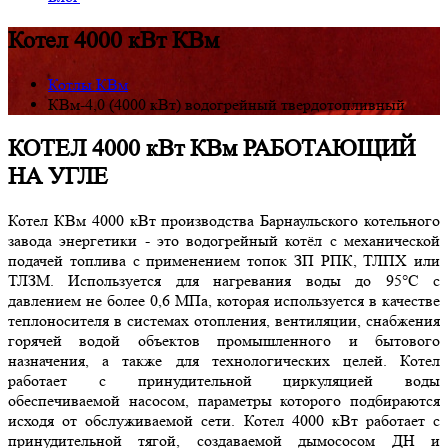
Котел 4000 кВт КВм
Котлы КВм
КВм-4,0 (4000 кВт) водогрейный твердотопливный
КОТЕЛ 4000 кВт КВм РАБОТАЮЩИЙ
НА УГЛЕ
Котел КВм 4000 кВт производства Барнаульского котельного
завода энергетики - это водогрейный котёл с механической
подачей топлива с применением топок ЗП РПК, ТЛПХ или
ТЛЗМ. Используется для нагревания воды до 95°С с
давлением не более 0,6 МПа, которая используется в качестве
теплоносителя в системах отопления, вентиляции, снабжения
горячей водой объектов промышленного и бытового
назначения, а также для технологических целей. Котел
работает с принудительной циркуляцией воды
обеспечиваемой насосом, параметры которого подбираются
исходя от обслуживаемой сети. Котел 4000 кВт работает с
принудительной тягой, создаваемой дымососом ДН и