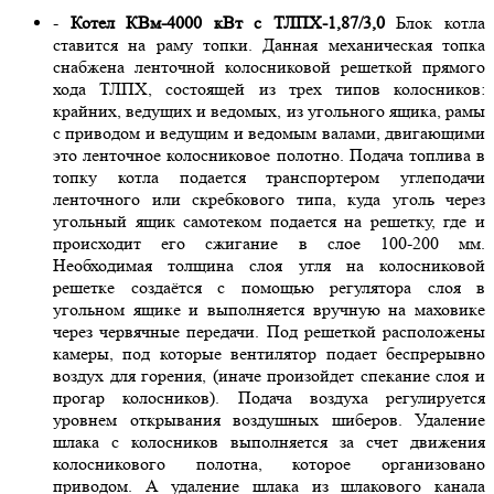
-
Котел КВм-4000 кВт с ТЛПХ-1,87/3,0
Блок котла
ставится на раму топки. Данная механическая топка
снабжена ленточной колосниковой решеткой прямого
хода ТЛПХ, состоящей из трех типов колосников:
крайних, ведущих и ведомых, из угольного ящика, рамы
с приводом и ведущим и ведомым валами, двигающими
это ленточное колосниковое полотно. Подача топлива в
топку котла подается транспортером углеподачи
ленточного или скребкового типа, куда уголь через
угольный ящик самотеком подается на решетку, где и
происходит его сжигание в слое 100-200 мм.
Необходимая толщина слоя угля на колосниковой
решетке создаётся с помощью регулятора слоя в
угольном ящике и выполняется вручную на маховике
через червячные передачи. Под решеткой расположены
камеры, под которые вентилятор подает беспрерывно
воздух для горения, (иначе произойдет спекание слоя и
прогар колосников). Подача воздуха регулируется
уровнем открывания воздушных шиберов. Удаление
шлака с колосников выполняется за счет движения
колосникового полотна, которое организовано
приводом. А удаление шлака из шлакового канала