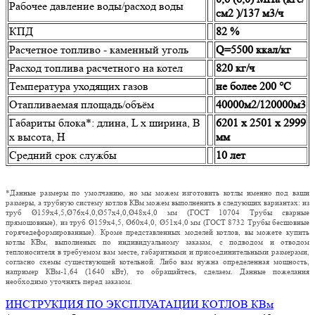
Рабочее давление воды/расход воды
см2 )/137 м3/ч
КПД
82 %
Расчетное топливо - каменный уголь
Q=5500 ккал/кг
Расход топлива расчетного на котел
820 кг/ч
Температура уходящих газов
не более 200 °С
Отапливаемая площадь/объём
40000м2/120000м3
Габариты блока*: длина, L х ширина, B
6201 х 2501 х 2999
х высота, H
мм
Средний срок службы
10 лет
*Данные размеры по умолчанию, но мы можем изготовить котлы именно под ваши
размеры, а трубную систему котлов КВм можем выполненить в следующих вариантах: из
труб Ø159х4,5,Ø76х4,0,Ø57х4,0,Ø48х4,0 мм (ГОСТ 10704 Трубы сварные
прямошовные), из труб Ø159х4,5, Ø60х4,0, Ø51х4,0 мм (ГОСТ 8732 Трубы бесшовные
горячедеформированные). Кроме представленных моделей котлов, вы можете купить
котлы КВм, выполненых по индивидуальному заказам, с подводом и отводом
теплоносителя в требуемом вам месте, габаритными и присоединительными размерами,
согласно схемы существующей котельной. Либо вам нужна определенная мощность,
например КВм-1,64 (1640 кВт), то обращайтесь, сделаем. Данные пожелания
необходимо уточнять перед заказом.
ИНСТРУКЦИЯ ПО ЭКСПЛУАТАЦИИ КОТЛОВ КВм